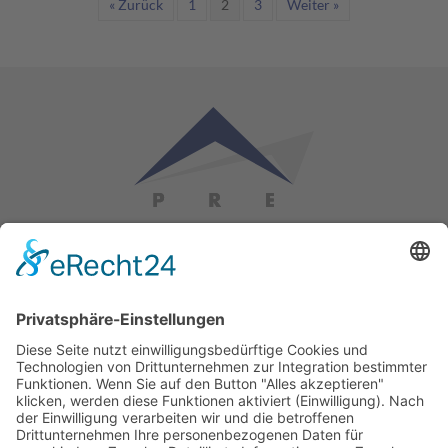
« Zurück
1
2
3
Weiter »
PRE GMBH
Brüsseler Straße 6
67657 Kaiserslautern
Tel.:
+49 631 303-1100
Fax: +49 631 303-1111