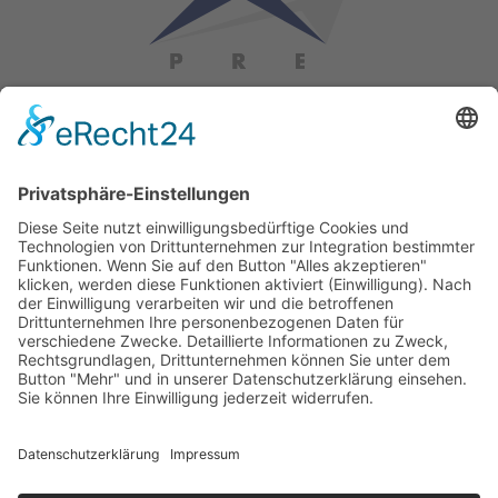
PRE GMBH
Brüsseler Straße 6
67657 Kaiserslautern
Tel.:
+49 631 303-1100
Fax: +49 631 303-1111
E-Mail:
office@pre-group.com
Die PRE
Projektentwicklung